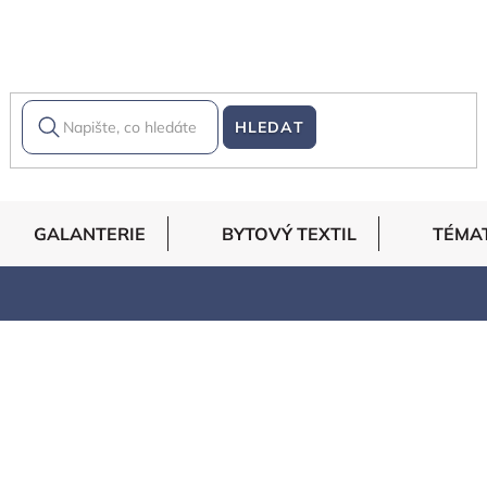
HLEDAT
GALANTERIE
BYTOVÝ TEXTIL
TÉMA
elých barvách s krásnými vzory, ale i jednobarevné varianty.
 šicí začátečníky a Vaše první kreativní výtvory, protože s