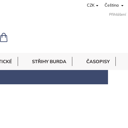
CZK
Čeština
Přihlášení
NÁKUPNÍ
KOŠÍK
TICKÉ
STŘIHY BURDA
ČASOPISY
 materiálem se velmi snadno pracuje. Pokud