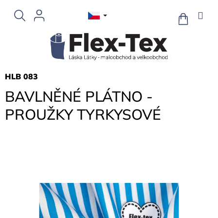
Přejít
na
NÁKUPNÍ
KOŠÍK
obsah
HLB 083
BAVLNĚNÉ PLÁTNO -
PROUŽKY TYRKYSOVÉ