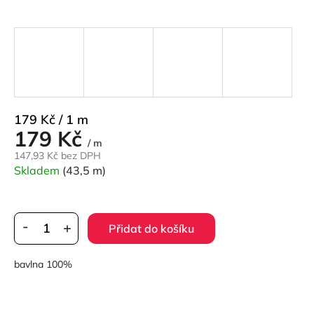
Měrná
179 Kč / 1 m
179 Kč
cena:
/ m
147,93 Kč bez DPH
Skladem
(43,5 m)
Přidat do košíku
bavlna 100%