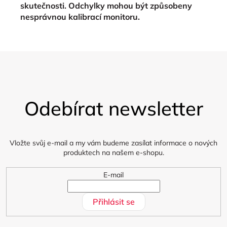
skutečnosti. Odchylky mohou být způsobeny
nesprávnou kalibrací monitoru.
Z
á
Odebírat newsletter
p
a
t
í
Vložte svůj e-mail a my vám budeme zasílat informace o nových
produktech na našem e-shopu.
E-mail
Přihlásit se