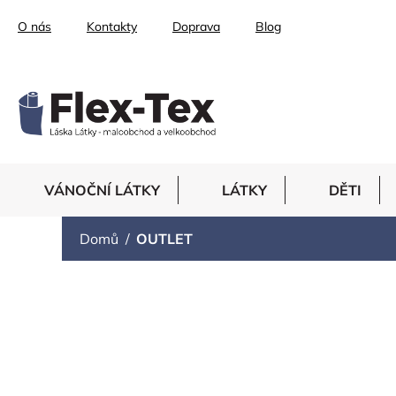
Přejít
O nás
Kontakty
Doprava
Blog
na
obsah
VÁNOČNÍ LÁTKY
LÁTKY
DĚTI
Domů
OUTLET
OUTLET
Výprodej kvalitních látek