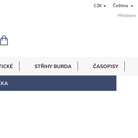
CZK
Čeština
Přihlášení
NÁKUPNÍ
KOŠÍK
TICKÉ
STŘIHY BURDA
ČASOPISY
ČKA