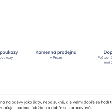
 poukazy
Kamenná prodejna
Dop
 poukazy
v Praze
Poštovn
nad 
 na oděvy jako šaty, nebo sukně, ale velmi dobře se hodí ta
yznačuje snadnou údržbou a dobře se zpracovává.