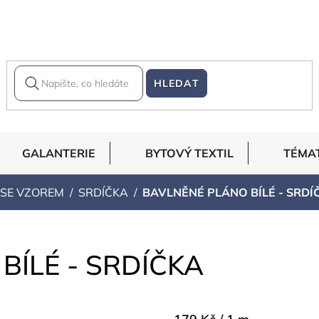
HLEDAT
GALANTERIE
BYTOVÝ TEXTIL
TÉMA
 SE VZOREM
SRDÍČKA
BAVLNĚNÉ PLÁNO BÍLÉ - SRDÍ
BÍLÉ - SRDÍČKA
Měrná