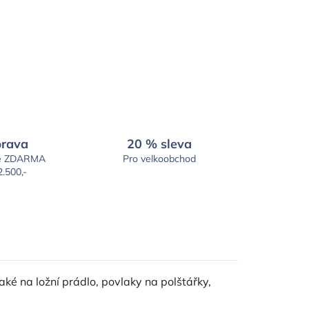
rava
20 % sleva
é ZDARMA
Pro velkoobchod
2.500,-
ké na ložní prádlo, povlaky na polštářky,