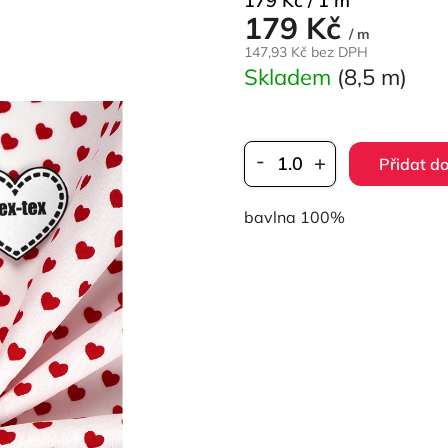
179 Kč / 1 m
179 Kč
cena:
/ m
147,93 Kč bez DPH
Skladem
(8,5 m)
Přidat do
bavlna 100%