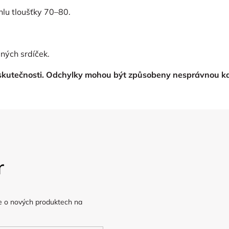
hlu tloušťky 70–80.
ných srdíček.
 skutečnosti. Odchylky mohou být způsobeny nesprávnou ka
r
e o nových produktech na