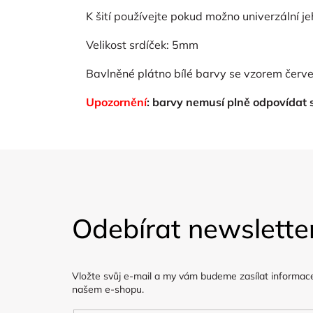
K šití používejte pokud možno univerzální je
Velikost srdíček: 5mm
Bavlněné plátno bílé barvy se vzorem červe
Upozornění
: barvy nemusí plně odpovídat
Z
á
Odebírat newslette
p
a
Vložte svůj e-mail a my vám budeme zasílat informac
t
našem e-shopu.