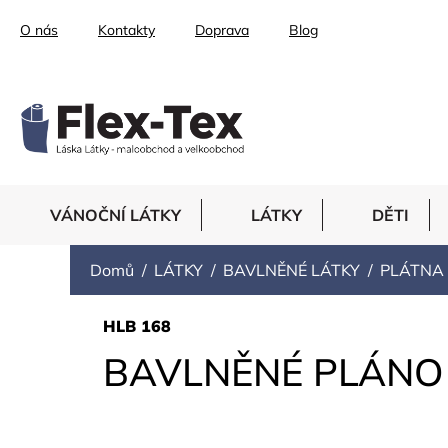
Přejít
O nás
Kontakty
Doprava
Blog
na
obsah
VÁNOČNÍ LÁTKY
LÁTKY
DĚTI
Domů
LÁTKY
BAVLNĚNÉ LÁTKY
PLÁTNA
HLB 168
BAVLNĚNÉ PLÁNO 