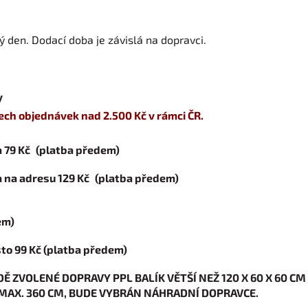
 den. Dodací doba je závislá na dopravci.
y
h objednávek nad 2.500 Kč v rámci ČR.
 79 Kč
(platba předem)
 na adresu 129 Kč
(platba předem)
em)
sto 99 Kč (platba předem)
DĚ ZVOLENÉ DOPRAVY PPL BALÍK VĚTŠÍ NEŽ 120 X 60 X 60 C
MAX. 360 CM, BUDE VYBRÁN NÁHRADNÍ DOPRAVCE.