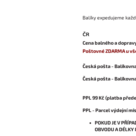
Balíky expedujeme každý
ČR
Cena balného a doprav
Poštovné ZDARMA u všec
Česká pošta - Balíkovna
Česká pošta - Balíkovna
PPL 99 Kč
(platba před
PPL - Parcel výdejní mí
POKUD JE V PŘÍPA
OBVODU A DÉLKY 