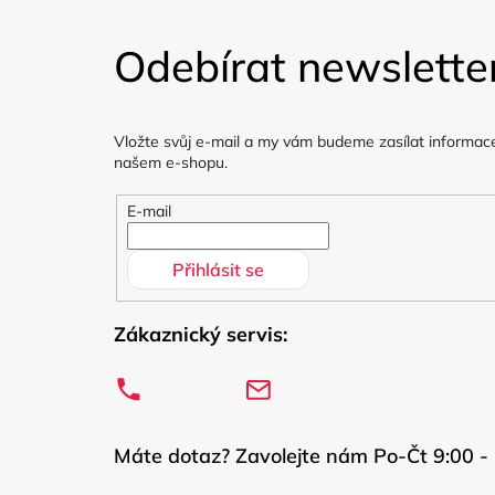
Z
á
Odebírat newslette
p
a
Vložte svůj e-mail a my vám budeme zasílat informac
t
našem e-shopu.
í
E-mail
Přihlásit se
Zákaznický servis:
Máte dotaz? Zavolejte nám Po-Čt 9:00 - 