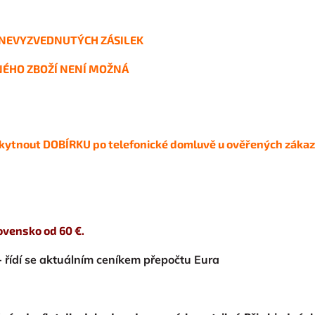
Ů NEVYZVEDNUTÝCH ZÁSILEK
NÉHO ZBOŽÍ NENÍ MOŽNÁ
ytnout DOBÍRKU po telefonické domluvě u ověřených zákaz
vensko od 60 €.
 řídí se aktuálním ceníkem přepočtu Eura