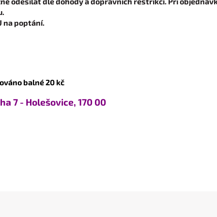
né odesílat dle dohody a dopravních restrikcí. Při objednávk
u.
U na poptání.
továno balné 20 kč
ha 7 - Holešovice, 170 00