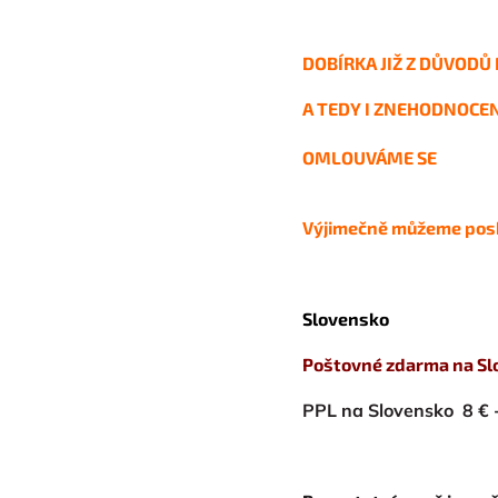
DOBÍRKA JIŽ Z DŮVOD
A TEDY I ZNEHODNOCE
OMLOUVÁME SE
Výjimečně můžeme posk
Slovensko
Poštovné zdarma na Slo
PPL na Slovensko 8 € -