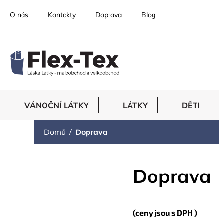
Přejít
O nás
Kontakty
Doprava
Blog
na
obsah
VÁNOČNÍ LÁTKY
LÁTKY
DĚTI
Domů
Doprava
Doprava
(ceny jsou s DPH )