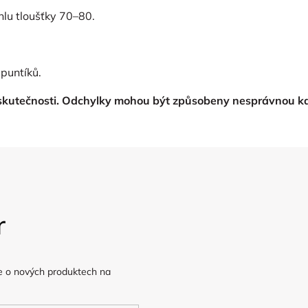
hlu tloušťky 70–80.
puntíků.
 skutečnosti. Odchylky mohou být způsobeny nesprávnou ka
r
e o nových produktech na