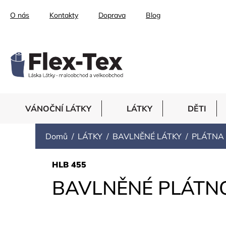
Přejít
O nás
Kontakty
Doprava
Blog
na
obsah
VÁNOČNÍ LÁTKY
LÁTKY
DĚTI
Domů
LÁTKY
BAVLNĚNÉ LÁTKY
PLÁTNA
HLB 455
BAVLNĚNÉ PLÁTNO