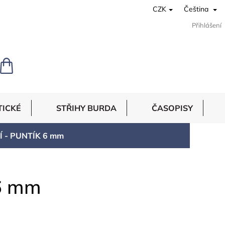
CZK
Čeština
Přihlášení
NÁKUPNÍ
KOŠÍK
TICKÉ
STŘIHY BURDA
ČASOPISY
 - PUNTÍK 6 mm
6 mm