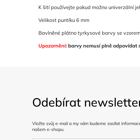
K šití používejte pokud možno univerzální je
Velikost puntíku 6 mm
Bavlněné plátno tyrkysové barvy se vzorem
Upozornění
: barvy nemusí plně odpovídat
Z
á
Odebírat newslette
p
a
Vložte svůj e-mail a my vám budeme zasílat informac
t
našem e-shopu.