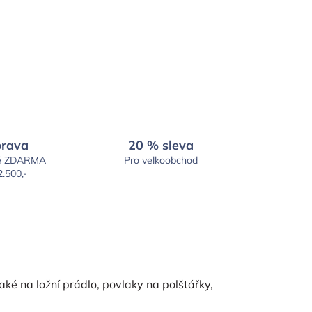
rava
20 % sleva
é ZDARMA
Pro velkoobchod
2.500,-
ké na ložní prádlo, povlaky na polštářky,