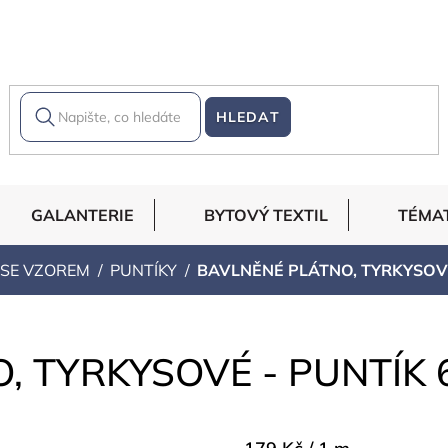
HLEDAT
GALANTERIE
BYTOVÝ TEXTIL
TÉMA
 SE VZOREM
PUNTÍKY
BAVLNĚNÉ PLÁTNO, TYRKYSOVÉ
, TYRKYSOVÉ - PUNTÍK
Měrná