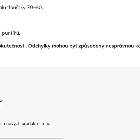
hlu tloušťky 70–80.
 puntíků.
 skutečnosti. Odchylky mohou být způsobeny nesprávnou ka
r
e o nových produktech na