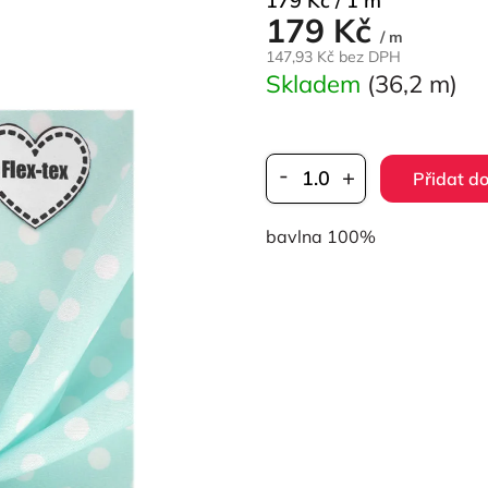
179 Kč / 1 m
179 Kč
cena:
/ m
147,93 Kč bez DPH
Skladem
(36,2 m)
Přidat do
bavlna 100%