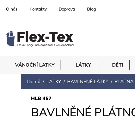
Přejít
O nás
Kontakty
Doprava
Blog
na
obsah
VÁNOČNÍ LÁTKY
LÁTKY
DĚTI
Domů
LÁTKY
BAVLNĚNÉ LÁTKY
PLÁTNA
HLB 457
BAVLNĚNÉ PLÁTNO