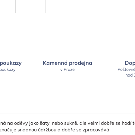
 poukazy
Kamenná prodejna
Dop
 poukazy
v Praze
Poštovn
nad 
 na oděvy jako šaty, nebo sukně, ale velmi dobře se hodí ta
yznačuje snadnou údržbou a dobře se zpracovává.