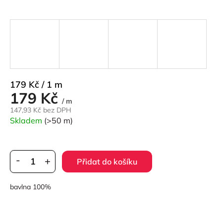
Měrná
179 Kč / 1 m
179 Kč
cena:
/ m
147,93 Kč bez DPH
Skladem
(>50 m)
Přidat do košíku
bavlna 100%