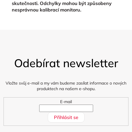
skutečnosti. Odchylky mohou být způsobeny
nesprávnou kalibrací monitoru.
Z
á
Odebírat newsletter
p
a
t
í
Vložte svůj e-mail a my vám budeme zasílat informace o nových
produktech na našem e-shopu.
E-mail
Přihlásit se