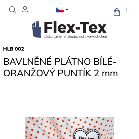
Přejít
na
NÁKUPNÍ
KOŠÍK
obsah
HLB 002
BAVLNĚNÉ PLÁTNO BÍLÉ-
ORANŽOVÝ PUNTÍK 2 mm