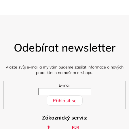
Z
á
Odebírat newsletter
p
a
t
í
Vložte svůj e-mail a my vám budeme zasílat informace o nových
produktech na našem e-shopu.
E-mail
Přihlásit se
Zákaznický servis: