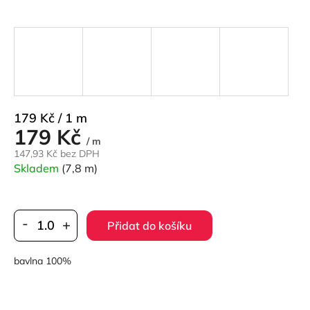
Měrná
179 Kč / 1 m
179 Kč
cena:
/ m
147,93 Kč bez DPH
Skladem
(7,8 m)
Přidat do košíku
bavlna 100%