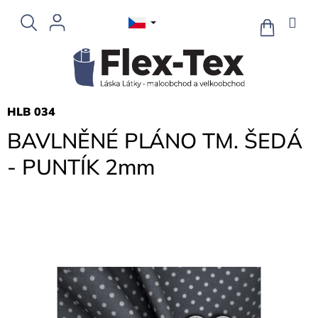
Přejít
na
NÁKUPNÍ
KOŠÍK
obsah
HLB 034
BAVLNĚNÉ PLÁNO TM. ŠEDÁ
- PUNTÍK 2mm