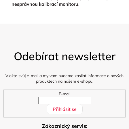
nesprávnou kalibrací monitoru
.
Z
á
Odebírat newsletter
p
a
t
í
Vložte svůj e-mail a my vám budeme zasílat informace o nových
produktech na našem e-shopu.
E-mail
Přihlásit se
Zákaznický servis: