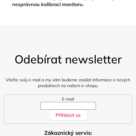
nesprávnou kalibrací monitoru.
Z
á
Odebírat newsletter
p
a
t
í
Vložte svůj e-mail a my vám budeme zasílat informace o nových
produktech na našem e-shopu.
E-mail
Přihlásit se
Zákaznický servis: