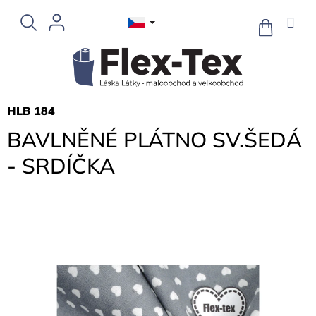
Přejít
na
NÁKUPNÍ
KOŠÍK
obsah
HLB 184
BAVLNĚNÉ PLÁTNO SV.ŠEDÁ
- SRDÍČKA