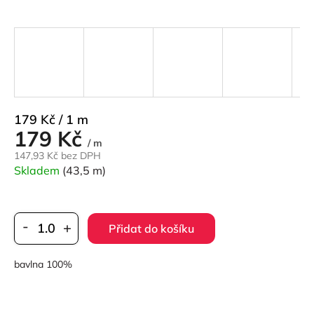
Měrná
179 Kč / 1 m
179 Kč
cena:
/ m
147,93 Kč bez DPH
Skladem
(43,5 m)
Přidat do košíku
bavlna 100%