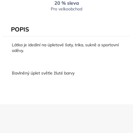
20 % sleva
Pro velkoobchod
POPIS
Látka je ideální na úpletové šaty, trika, sukně a sportovní
oděvy.
Bavlněný úplet světle žluté barvy
Z
á