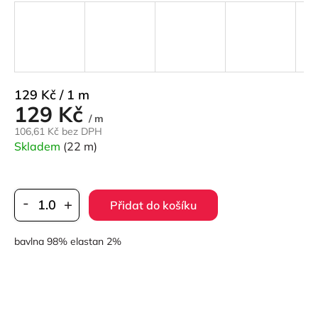
Měrná
129 Kč / 1 m
129 Kč
cena:
/ m
106,61 Kč bez DPH
Skladem
(22 m)
Přidat do košíku
bavlna 98% elastan 2%