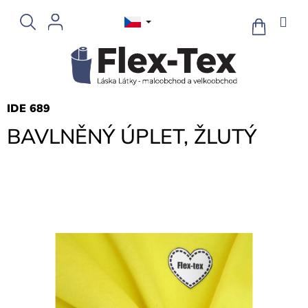
Přejít
na
NÁKUPNÍ
KOŠÍK
obsah
IDE 689
BAVLNĚNÝ ÚPLET, ŽLUTÝ