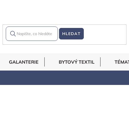
HLEDAT
GALANTERIE
BYTOVÝ TEXTIL
TÉMA
níkům, přinášíme látky vysoké kvality za úžasné ceny. Díky
tě a za tak nízké ceny, že se mnohým zdá nabídka až neskute
ganza, šifon, dupion, plavkoviny, podšívky a filc. Dále pak u 