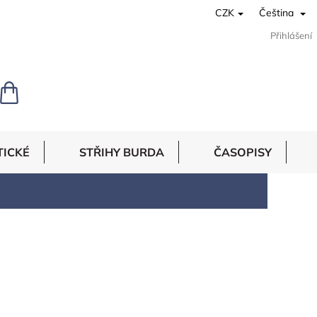
CZK
Čeština
Přihlášení
NÁKUPNÍ
KOŠÍK
TICKÉ
STŘIHY BURDA
ČASOPISY
 ohromným zkušenostem a kontaktům jsme pro
čná. U nás najdete stálou nabídku látek jako
nás můžete najít tafty, úplety, šatovky,