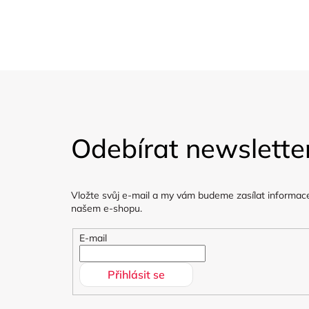
Organické materiály, bez
Dárkové poukazy
škodlivých materiálů.
Z
á
Odebírat newslette
p
a
Vložte svůj e-mail a my vám budeme zasílat informac
t
našem e-shopu.
í
E-mail
Přihlásit se