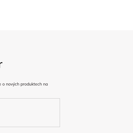
v Praze
Poštovné ZDARMA
nad 2.500,-
r
e o nových produktech na