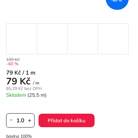
–60 %
199 Kč
–60 %
Měrná
79 Kč / 1 m
79 Kč
cena:
/ m
65,29 Kč bez DPH
Skladem
(25,5 m)
Přidat do košíku
bavlna 100%