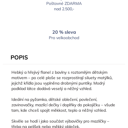
Poštovné ZDARMA
nad 2.500,-
20 % sleva
Pro velkoobchod
POPIS
Hebký a hřejivý flanel z bavlny s roztomilým dětským
motivem – po celé ploše se rozprostírají siluety motýlků,
jejichž křídla jsou vyplněna drobnými puntíky. Modrý
podklad látce dodává veselý a něžný vzhled.
Ideální na pyžamka, dětské oblečení, povlečení,
zavinovačky, mazlící dečky i doplňky do pokojíčku – všude
tam, kde chceš spojit měkkost, teplo a něžný vzhled.
Skvěle se hodí i jako součást výbavičky pro mazlíčky –
třeba na pelíšek nebo měkký obleček.