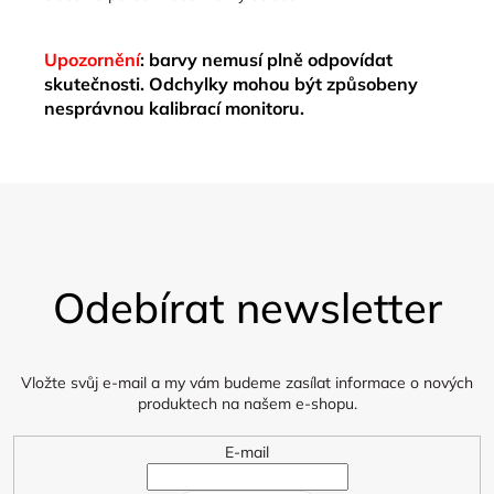
Upozornění
: barvy nemusí plně odpovídat
skutečnosti. Odchylky mohou být způsobeny
nesprávnou kalibrací monitoru.
Z
á
Odebírat newsletter
p
a
t
í
Vložte svůj e-mail a my vám budeme zasílat informace o nových
produktech na našem e-shopu.
E-mail