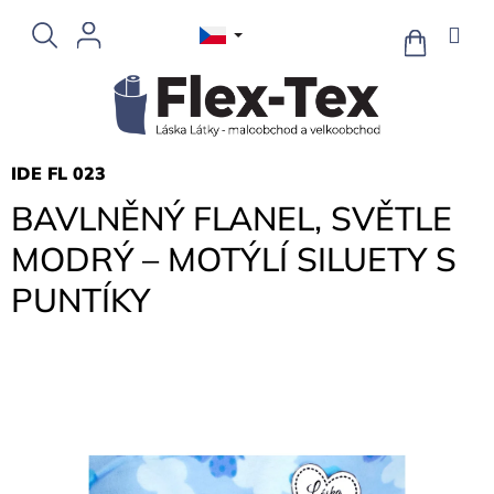
Přejít
na
NÁKUPNÍ
KOŠÍK
obsah
IDE FL 023
BAVLNĚNÝ FLANEL, SVĚTLE
MODRÝ – MOTÝLÍ SILUETY S
PUNTÍKY