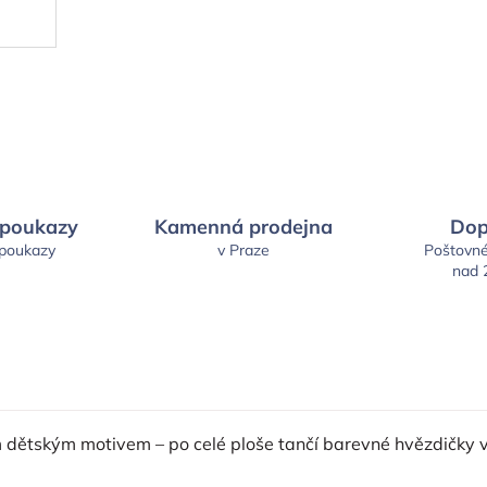
 poukazy
Kamenná prodejna
Dop
 poukazy
v Praze
Poštovn
nad 
ým dětským motivem – po celé ploše tančí barevné hvězdičky 