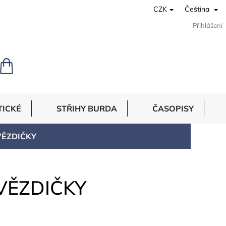
CZK
Čeština
Přihlášení
NÁKUPNÍ
KOŠÍK
TICKÉ
STŘIHY BURDA
ČASOPISY
VĚZDIČKY
VĚZDIČKY