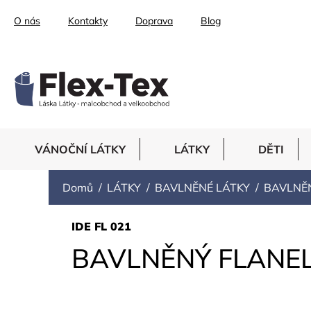
Přejít
O nás
Kontakty
Doprava
Blog
na
obsah
VÁNOČNÍ LÁTKY
LÁTKY
DĚTI
Domů
LÁTKY
BAVLNĚNÉ LÁTKY
BAVLNĚ
IDE FL 021
BAVLNĚNÝ FLANEL