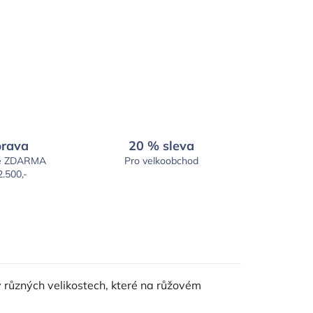
rava
20 % sleva
é ZDARMA
Pro velkoobchod
2.500,-
v různých velikostech, které na růžovém