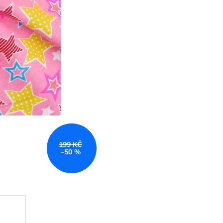
199 KČ
–50 %