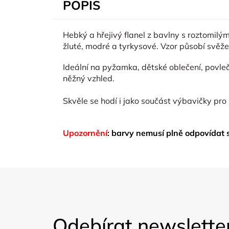
POPIS
Hebký a hřejivý flanel z bavlny s roztomilý
žluté, modré a tyrkysové. Vzor působí svěž
Ideální na pyžamka, dětské oblečení, povleč
něžný vzhled.
Skvěle se hodí i jako součást výbavičky pro
Upozornění
: barvy nemusí plně odpovídat
Z
á
Odebírat newslette