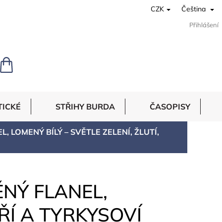
CZK
Čeština
Přihlášení
NÁKUPNÍ
KOŠÍK
TICKÉ
STŘIHY BURDA
ČASOPISY
, LOMENÝ BÍLÝ – SVĚTLE ZELENÍ, ŽLUTÍ,
ĚNÝ FLANEL,
DŘÍ A TYRKYSOVÍ