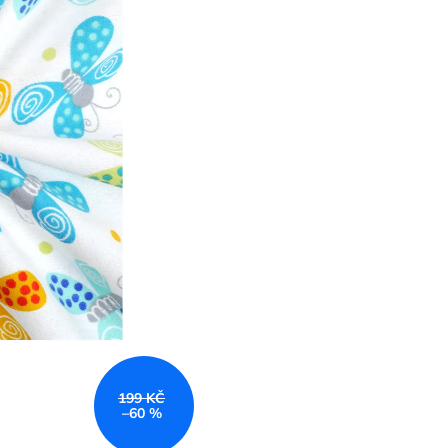
199 KČ
–60 %