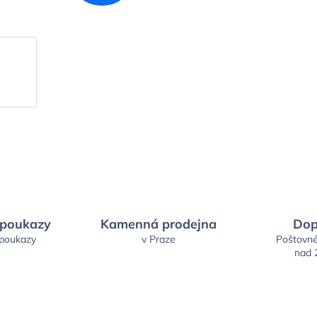
 poukazy
Kamenná prodejna
Dop
 poukazy
v Praze
Poštovn
nad 