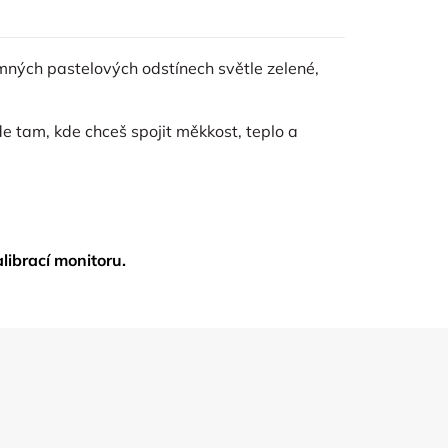
emných pastelových odstínech světle zelené,
de tam, kde chceš spojit měkkost, teplo a
librací monitoru.