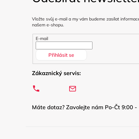
p
a
Vložte svůj e-mail a my vám budeme zasílat informac
t
našem e-shopu.
í
E-mail
Přihlásit se
Zákaznický servis:
Máte dotaz? Zavolejte nám Po-Čt 9:00 - 