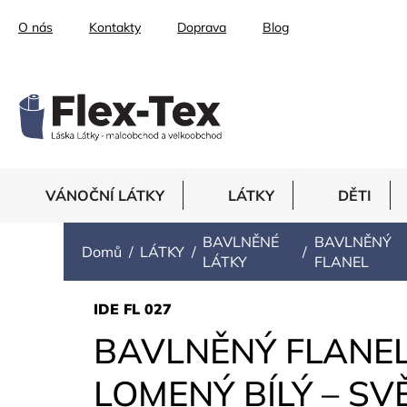
Přejít
O nás
Kontakty
Doprava
Blog
na
obsah
VÁNOČNÍ LÁTKY
LÁTKY
DĚTI
BAVLNĚNÉ
BAVLNĚNÝ
Domů
LÁTKY
LÁTKY
FLANEL
IDE FL 027
BAVLNĚNÝ FLANEL,
LOMENÝ BÍLÝ – SV