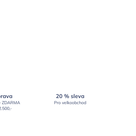
rava
20 % sleva
é ZDARMA
Pro velkoobchod
2.500,-