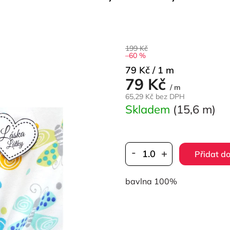
199 Kč
–60 %
Měrná
79 Kč / 1 m
79 Kč
cena:
/ m
65,29 Kč bez DPH
Skladem
(15,6 m)
Přidat do
bavlna 100%