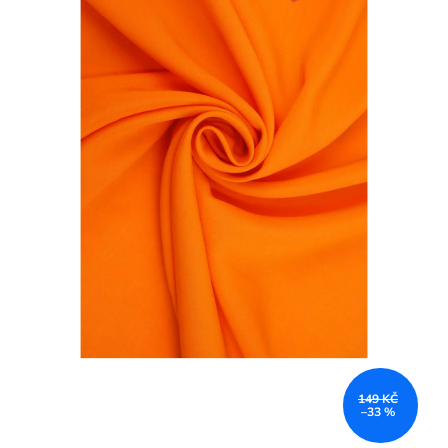
149 KČ
–33 %