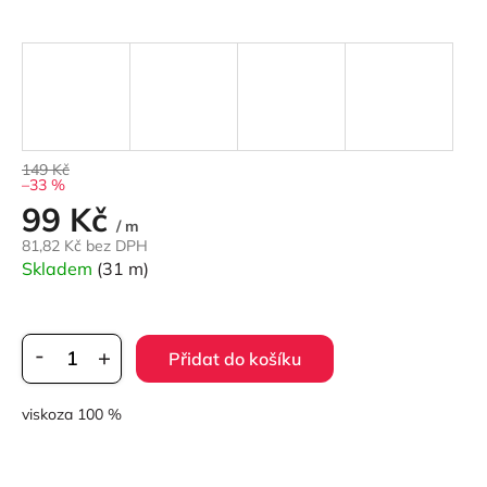
149 Kč
–33 %
99 Kč
Měrná
/ m
cena:
81,82 Kč bez DPH
Skladem
(31 m)
Přidat do košíku
viskoza 100 %