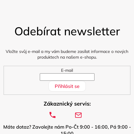
Z
á
Odebírat newsletter
p
a
t
í
Vložte svůj e-mail a my vám budeme zasílat informace o nových
produktech na našem e-shopu.
E-mail
Přihlásit se
Zákaznický servis:
Máte dotaz? Zavolejte nám Po-Čt 9:00 - 16:00, Pá 9:00 -
15:00