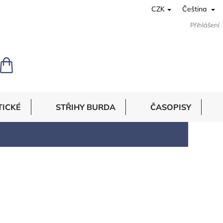
CZK
Čeština
Přihlášení
NÁKUPNÍ
KOŠÍK
TICKÉ
STŘIHY BURDA
ČASOPISY
 ohromným zkušenostem a kontaktům jsme pro
čná. U nás najdete stálou nabídku látek jako
nás můžete najít tafty, úplety, šatovky,