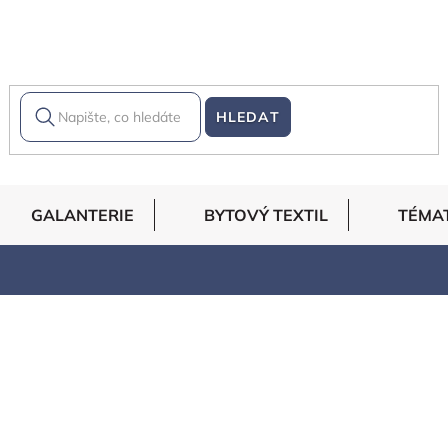
HLEDAT
GALANTERIE
BYTOVÝ TEXTIL
TÉMA
níkům, přinášíme látky vysoké kvality za úžasné ceny. Díky
tě a za tak nízké ceny, že se mnohým zdá nabídka až neskute
ganza, šifon, dupion, plavkoviny, podšívky a filc. Dále pak u 