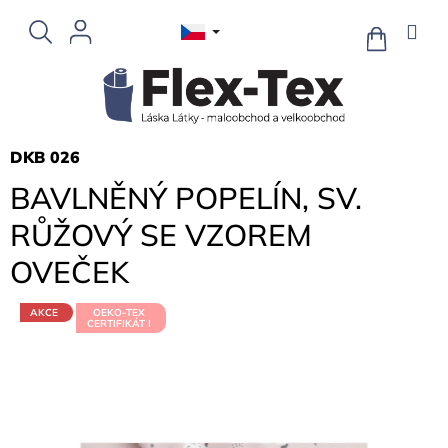
Přejít
na
NÁKUPNÍ
KOŠÍK
obsah
DKB 026
BAVLNĚNÝ POPELÍN, SV.
RŮŽOVÝ SE VZOREM
OVEČEK
AKCE
OEKO-TEX
CERTIFIKÁT I