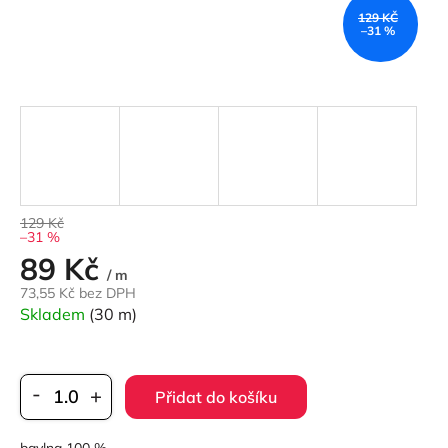
129 KČ
–31 %
129 Kč
–31 %
89 Kč
Měrná
/ m
cena:
73,55 Kč bez DPH
Skladem
(30 m)
Přidat do košíku
bavlna 100 %