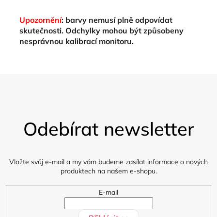
Upozornění
: barvy nemusí plně odpovídat
skutečnosti. Odchylky mohou být způsobeny
nesprávnou kalibrací monitoru.
Z
á
Odebírat newsletter
p
a
t
í
Vložte svůj e-mail a my vám budeme zasílat informace o nových
produktech na našem e-shopu.
E-mail