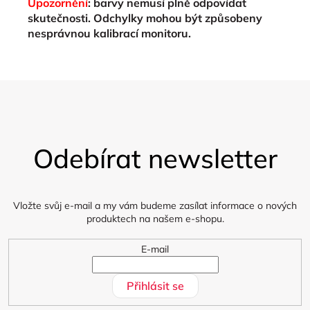
Upozornění
: barvy nemusí plně odpovídat
skutečnosti. Odchylky mohou být způsobeny
nesprávnou kalibrací monitoru.
Z
á
Odebírat newsletter
p
a
t
í
Vložte svůj e-mail a my vám budeme zasílat informace o nových
produktech na našem e-shopu.
E-mail
Přihlásit se