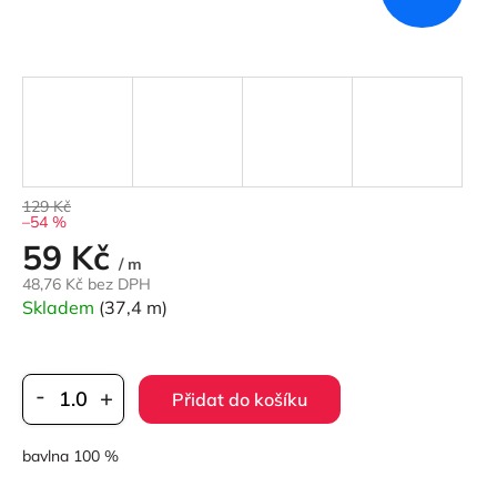
129 Kč
–54 %
59 Kč
Měrná
/ m
cena:
48,76 Kč bez DPH
Skladem
(37,4 m)
Přidat do košíku
bavlna 100 %