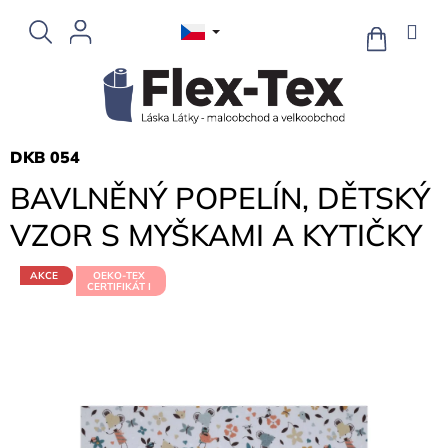
Přejít
na
NÁKUPNÍ
KOŠÍK
obsah
DKB 054
BAVLNĚNÝ POPELÍN, DĚTSKÝ
VZOR S MYŠKAMI A KYTIČKY
AKCE
OEKO-TEX
CERTIFIKÁT I