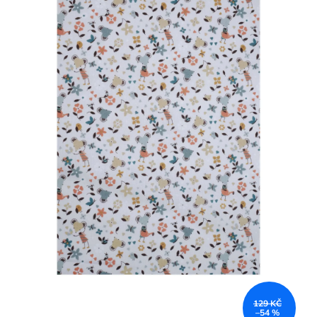
129 KČ
–54 %