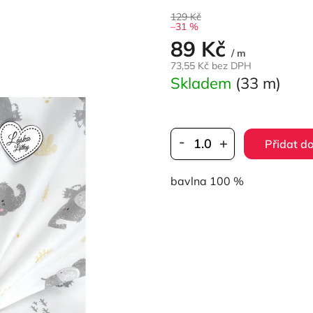
129 Kč
–31 %
89 Kč
Měrná
/ m
cena:
73,55 Kč bez DPH
Skladem
(33 m)
Přidat do
bavlna 100 %