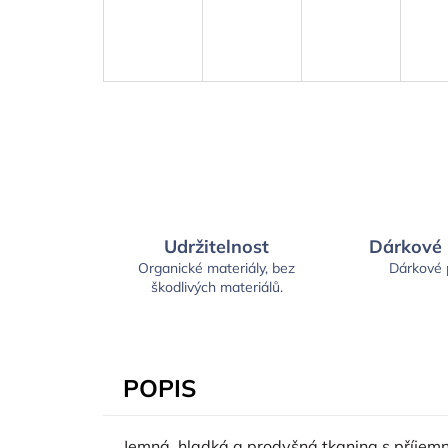
Udržitelnost
Dárkové
Organické materiály, bez
Dárkové
škodlivých materiálů.
POPIS
Jemná, hladká a prodyšná tkanina s příje