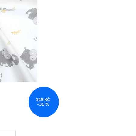
129 KČ
–31 %