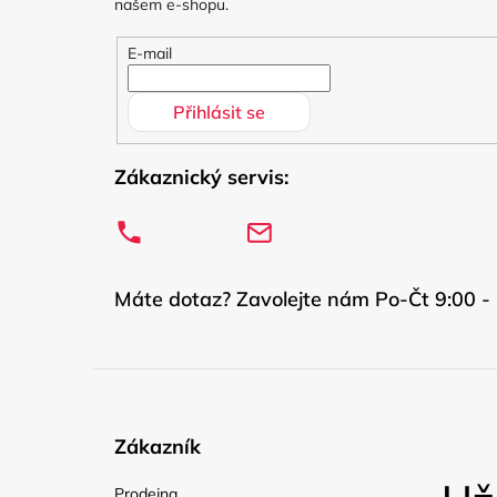
t
našem e-shopu.
í
E-mail
Přihlásit se
Zákaznický servis:
Máte dotaz? Zavolejte nám Po-Čt 9:00 - 
Zákazník
Prodejna