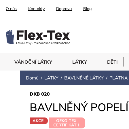
Přejít
O nás
Kontakty
Doprava
Blog
na
obsah
VÁNOČNÍ LÁTKY
LÁTKY
DĚTI
Domů
LÁTKY
BAVLNĚNÉ LÁTKY
PLÁTNA
DKB 020
BAVLNĚNÝ POPELÍ
AKCE
OEKO-TEX
CERTIFIKÁT I