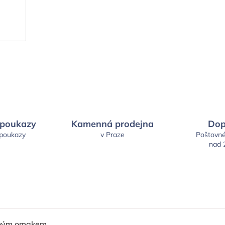
 poukazy
Kamenná prodejna
Dop
 poukazy
v Praze
Poštovn
nad 
mným omakem.