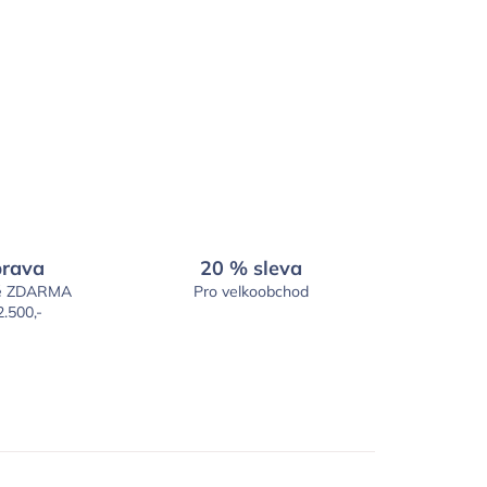
rava
20 % sleva
é ZDARMA
Pro velkoobchod
2.500,-