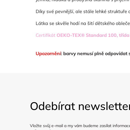
Díky své pevnější, ale stále lehké struktuře
Látka se skvěle hodí na šití dětského obleče
Certifikát
OEKO-TEX® Standard 100, třída 
Upozornění
: barvy nemusí plně odpovídat
Z
á
Odebírat newslette
p
a
Vložte svůj e-mail a my vám budeme zasílat informac