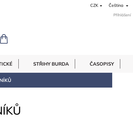
CZK
Čeština
Přihlášení
NÁKUPNÍ
KOŠÍK
TICKÉ
STŘIHY BURDA
ČASOPISY
ONÍKŮ
NÍKŮ