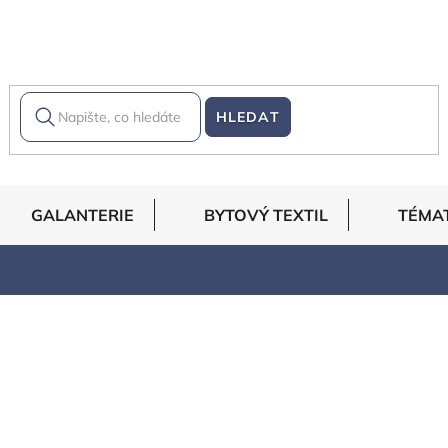
HLEDAT
GALANTERIE
BYTOVÝ TEXTIL
TÉMA
l Vánoční patchwork Vánoční závěsy Vánoční polštáře Vá
tráž Vánoční výprodej Vánoční motiv Vánoční vzor Levné