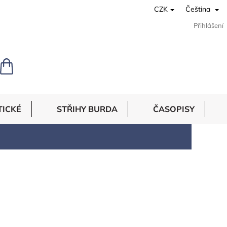
CZK
Čeština
Přihlášení
NÁKUPNÍ
KOŠÍK
TICKÉ
STŘIHY BURDA
ČASOPISY
noční ubrus
 vánoční látky