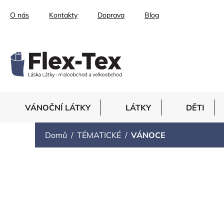
Přejít
O nás
Kontakty
Doprava
Blog
na
obsah
VÁNOČNÍ LÁTKY
LÁTKY
DĚTI
Domů
TÉMATICKÉ
VÁNOCE
VÁNOCE
Vánoční dekorace Vánoční dekorace na stů
Vánoční prostírání
Vánoční látky
Vánoční me