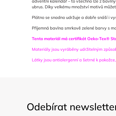
adventní kalendář – to všechno lze z bavlny 
ubrus. Díky velkému množství motivů můžet
Plátno se snadno udržuje a dobře snáší i vys
Příjemná bavlna smrkově zelené barvy s m
Tento materiál má certifikát Oeko-Tex® Sta
Materiály jsou vyráběny udržitelným způsob
Látky jsou antialergenní a šetrné k pokožce
Z
á
Odebírat newslette
p