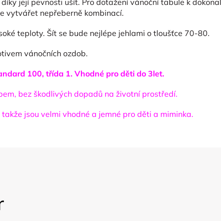
díky její pevnosti ušít. Pro dotažení vánoční tabule k dokona
e vytvářet nepřeberně kombinací.
oké teploty. Šít se bude nejlépe jehlami o tloušťce 70-80.
otivem vánočních ozdob.
ndard 100, třída 1. Vhodné pro děti do 3let.
em, bez škodlivých dopadů na životní prostředí.
, takže jsou velmi vhodné a jemné pro děti a miminka.
r