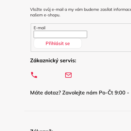
a
Vložte svůj e-mail a my vám budeme zasílat informac
t
našem e-shopu.
í
E-mail
Přihlásit se
Zákaznický servis:
Máte dotaz? Zavolejte nám Po-Čt 9:00 - 