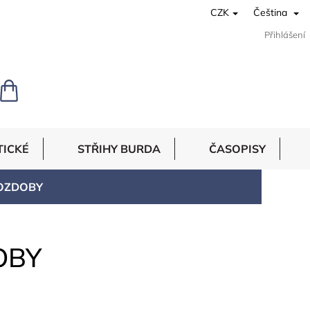
CZK
Čeština
Přihlášení
NÁKUPNÍ
KOŠÍK
TICKÉ
STŘIHY BURDA
ČASOPISY
 OZDOBY
OBY