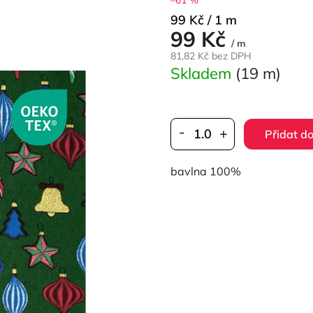
Měrná
99 Kč / 1 m
99 Kč
cena:
/ m
81,82 Kč bez DPH
Skladem
(19 m)
Přidat do
bavlna 100%