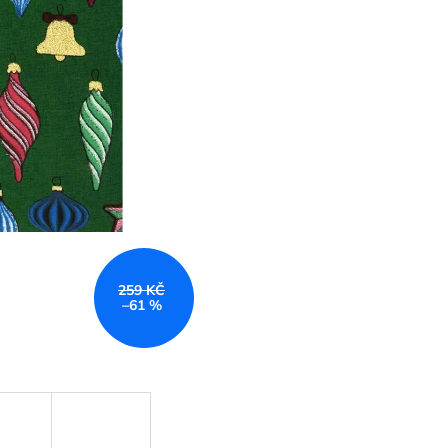
259 KČ
–61 %