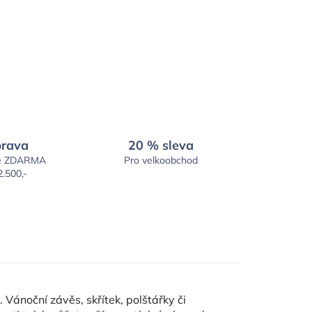
rava
20 % sleva
é ZDARMA
Pro velkoobchod
2.500,-
 Vánoční závěs, skřítek, polštářky či