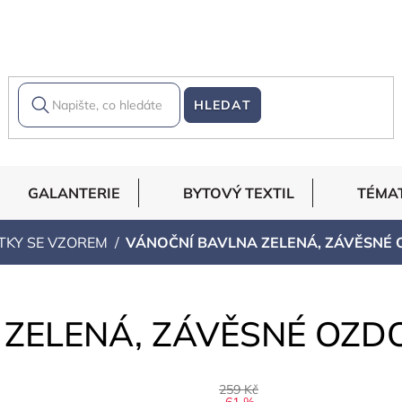
HLEDAT
GALANTERIE
BYTOVÝ TEXTIL
TÉMA
TKY SE VZOREM
VÁNOČNÍ BAVLNA ZELENÁ, ZÁVĚSNÉ
 ZELENÁ, ZÁVĚSNÉ OZD
259 Kč
–61 %