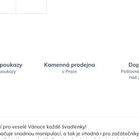
 poukazy
Kamenná prodejna
Dop
 poukazy
v Praze
Poštovn
nad 
tí pro veselé Vánoce každé švadlenky!
načuje snadnou manipulací, a tak je vhodná i pro začátečníky.