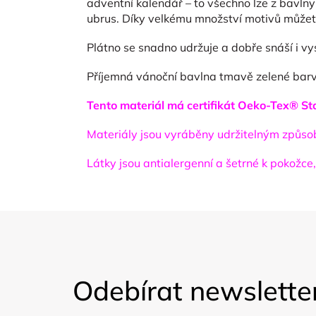
adventní kalendář – to všechno lze z bavlny 
ubrus. Díky velkému množství motivů můžet
Plátno se snadno udržuje a dobře snáší i vys
Příjemná vánoční bavlna tmavě zelené barvy 
Tento materiál má certifikát Oeko-Tex® Sta
Materiály jsou vyráběny udržitelným způsob
Látky jsou antialergenní a šetrné k pokožce
Z
á
Odebírat newslette
p