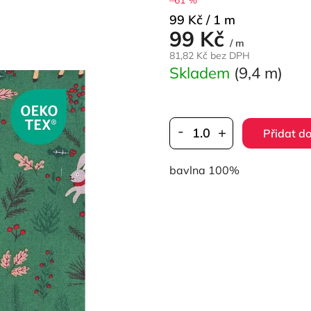
Měrná
99 Kč / 1 m
99 Kč
cena:
/ m
81,82 Kč bez DPH
Skladem
(9,4 m)
Přidat do
bavlna 100%