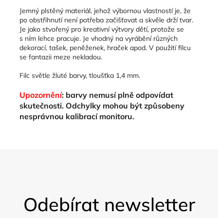
Jemný plstěný materiál, jehož výbornou vlastností je, že
po obstřihnutí není potřeba začišťovat a skvěle drží tvar.
Je jako stvořený pro kreativní výtvory dětí, protože se
s ním lehce pracuje. Je vhodný na vyrábění různých
dekorací, tašek, peněženek, hraček apod. V použití filcu
se fantazii meze nekladou.
Filc světle žluté barvy, tloušťka 1,4 mm.
Upozornění
: barvy nemusí plně odpovídat
skutečnosti. Odchylky mohou být způsobeny
nesprávnou kalibrací monitoru.
Z
á
Odebírat newsletter
p
a