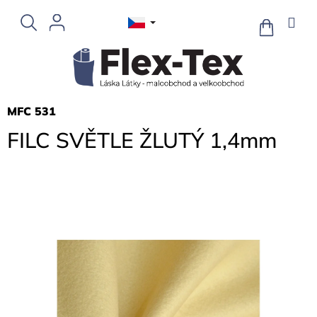
Přejít
na
NÁKUPNÍ
KOŠÍK
obsah
MFC 531
FILC SVĚTLE ŽLUTÝ 1,4mm