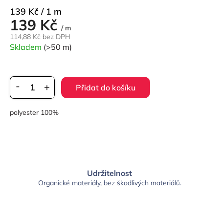
Měrná
139 Kč / 1 m
139 Kč
cena:
/ m
114,88 Kč bez DPH
Skladem
(>50 m)
Přidat do košíku
polyester 100%
Udržitelnost
Organické materiály, bez škodlivých materiálů.