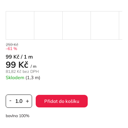
259 Kč
–61 %
Měrná
99 Kč / 1 m
99 Kč
cena:
/ m
81,82 Kč bez DPH
Skladem
(1,3 m)
Přidat do košíku
bavlna 100%