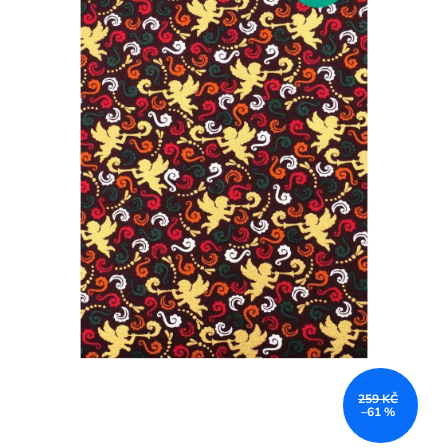
259 KČ
–61 %