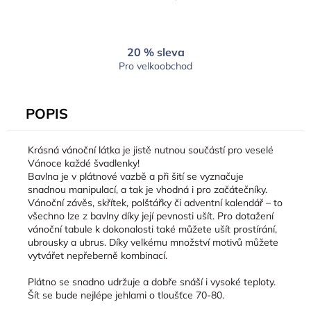
20 % sleva
Pro velkoobchod
POPIS
Krásná vánoční látka je jistě nutnou součástí pro veselé
Vánoce každé švadlenky!
Bavlna je v plátnové vazbě a při šití se vyznačuje
snadnou manipulací, a tak je vhodná i pro začátečníky.
Vánoční závěs, skřítek, polštářky či adventní kalendář – to
všechno lze z bavlny díky její pevnosti ušít. Pro dotažení
vánoční tabule k dokonalosti také můžete ušít prostírání,
ubrousky a ubrus. Díky velkému množství motivů můžete
vytvářet nepřeberně kombinací.
Plátno se snadno udržuje a dobře snáší i vysoké teploty.
Šít se bude nejlépe jehlami o tloušťce 70-80.