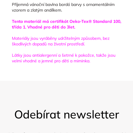
Příjemná vánoční bavlna bordó barvy s ornamentálním
vzorem a zlatým andílkem.
Tento materiál má certifikát Oeko-Tex® Standard 100,
třída 1. Vhodné pro děti do 3let.
Materiály jsou vyráběny udržitelným způsobem, bez
škodlivých dopadů na životní prostředí.
Látky jsou antialergenní a šetrné k pokožce, takže jsou
velmi vhodné a jemné pro děti a miminka.
Z
á
Odebírat newsletter
p
a
t