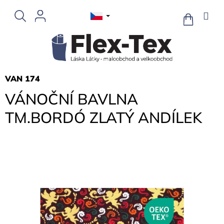
Přejít
na
NÁKUPNÍ
KOŠÍK
obsah
VAN 174
VÁNOČNÍ BAVLNA
TM.BORDÓ ZLATÝ ANDÍLEK