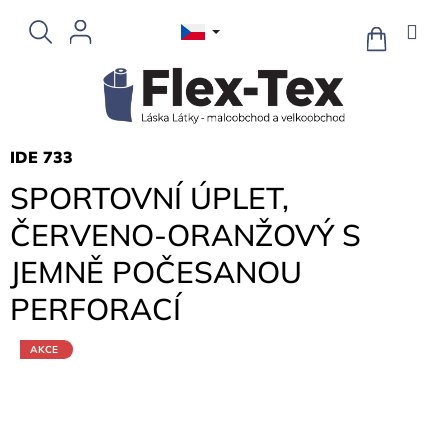
Přejít
na
NÁKUPNÍ
KOŠÍK
obsah
IDE 733
SPORTOVNÍ ÚPLET,
ČERVENO-ORANŽOVÝ S
JEMNĚ POČESANOU
PERFORACÍ
AKCE