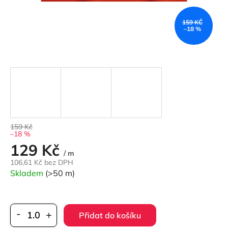
159 KČ
–18 %
159 Kč
–18 %
129 Kč
Měrná
/ m
cena:
106,61 Kč bez DPH
Skladem
(>50 m)
Přidat do košíku