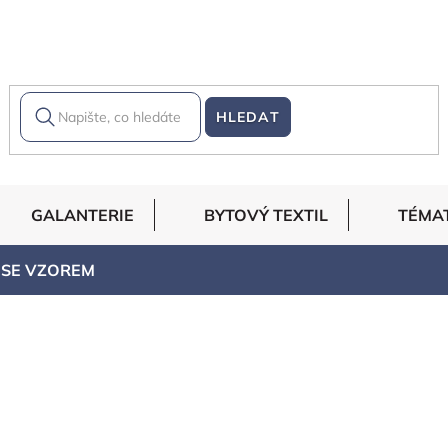
HLEDAT
GALANTERIE
BYTOVÝ TEXTIL
TÉMA
 SE VZOREM
EM
KANAFASY - KOSTKA,
PROUŽKY
KÁRO