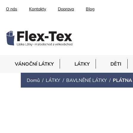
Přejít
O nás
Kontakty
Doprava
Blog
na
obsah
VÁNOČNÍ LÁTKY
LÁTKY
DĚTI
Domů
LÁTKY
BAVLNĚNÉ LÁTKY
PLÁTNA
PLÁTNA SE VZOR
HVĚZDIČKY