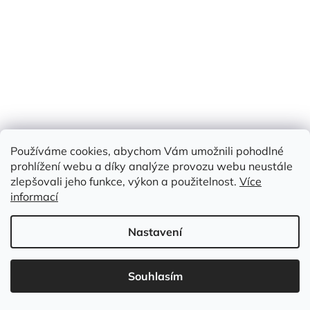
Používáme cookies, abychom Vám umožnili pohodlné
prohlížení webu a díky analýze provozu webu neustále
zlepšovali jeho funkce, výkon a použitelnost.
Více
FILC černý 1,4 mm
informací
Nastavení
Skladem
(31 m)
Měrná
139 Kč / 1 m
Souhlasím
139 Kč
cena:
/ m