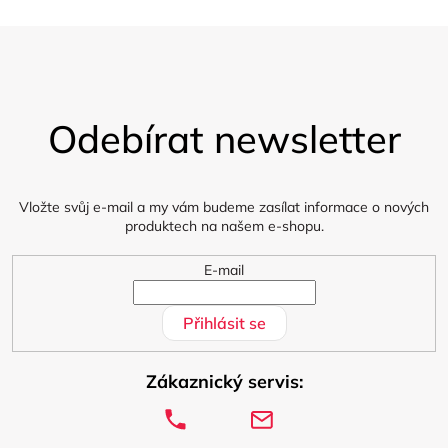
Z
á
Odebírat newsletter
p
a
t
í
Vložte svůj e-mail a my vám budeme zasílat informace o nových
produktech na našem e-shopu.
E-mail
Přihlásit se
Zákaznický servis: