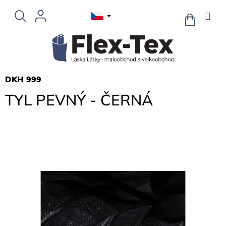
Přejít
na
NÁKUPNÍ
KOŠÍK
obsah
DKH 999
TYL PEVNÝ - ČERNÁ