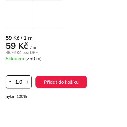
Měrná
59 Kč / 1 m
59 Kč
cena:
/ m
48,76 Kč bez DPH
Skladem
(>50 m)
Přidat do košíku
nylon 100%