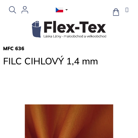
Přejít
na
NÁKUPNÍ
KOŠÍK
obsah
MFC 636
FILC CIHLOVÝ 1,4 mm