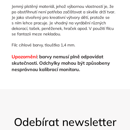
Jemný plstěný materiál, jehož výbornou vlastností je, že
po obstřihnutí není potřeba začišťovat a skvěle drží tvar.
Je jako stvořený pro kreativní výtvory dětí, protože se
s ním lehce pracuje. Je vhodný na vyrábění různých
dekorací, tašek, peněženek, hraček apod. V použití filcu
se fantazii meze nekladou.
Filc cihlové barvy, tloušťka 1,4 mm.
Upozornění
: barvy nemusí plně odpovídat
skutečnosti. Odchylky mohou být způsobeny
nesprávnou kalibrací monitoru.
Z
á
Odebírat newsletter
p
a