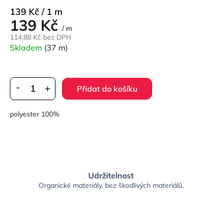
Měrná
139 Kč / 1 m
139 Kč
cena:
/ m
114,88 Kč bez DPH
Skladem
(37 m)
Přidat do košíku
polyester 100%
Udržitelnost
Organické materiály, bez škodlivých materiálů.