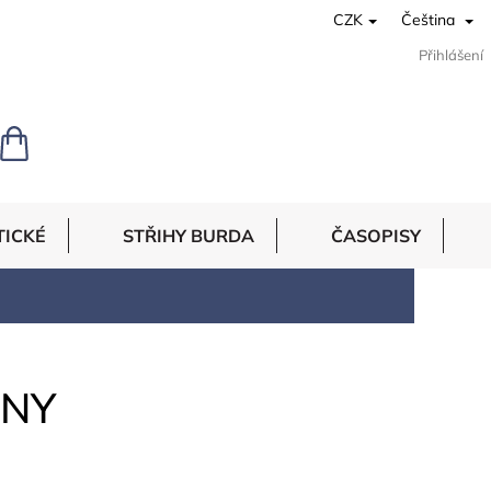
CZK
Čeština
Přihlášení
NÁKUPNÍ
KOŠÍK
TICKÉ
STŘIHY BURDA
ČASOPISY
INY