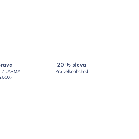
rava
20 % sleva
é ZDARMA
Pro velkoobchod
2.500,-