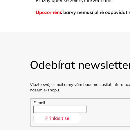
Pružný úplet se zelenými květinami.
Upozornění
: barvy nemusí plně odpovídat
Z
á
Odebírat newslette
p
a
Vložte svůj e-mail a my vám budeme zasílat informac
t
našem e-shopu.
í
E-mail
Přihlásit se