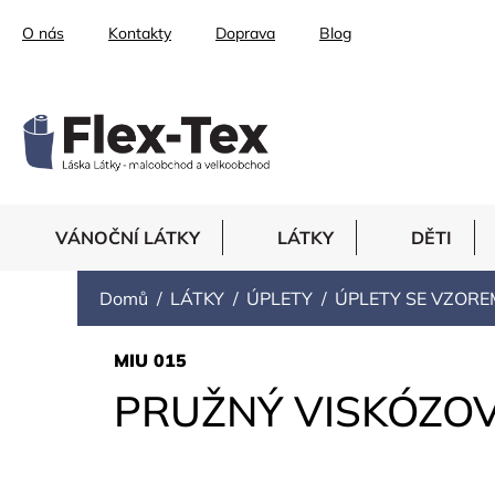
Přejít
O nás
Kontakty
Doprava
Blog
na
obsah
VÁNOČNÍ LÁTKY
LÁTKY
DĚTI
Domů
LÁTKY
ÚPLETY
ÚPLETY SE VZORE
MIU 015
PRUŽNÝ VISKÓZOV