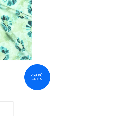
269 KČ
–40 %