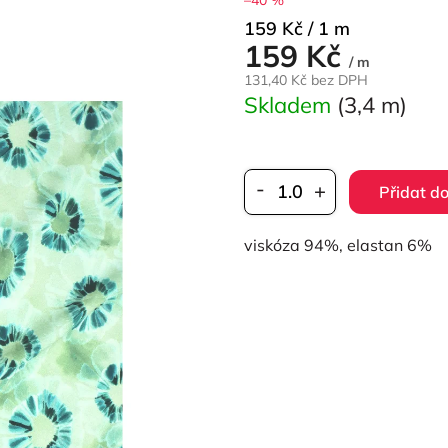
Měrná
159 Kč / 1 m
159 Kč
cena:
/ m
131,40 Kč bez DPH
Skladem
(3,4 m)
Přidat do
viskóza 94%, elastan 6%