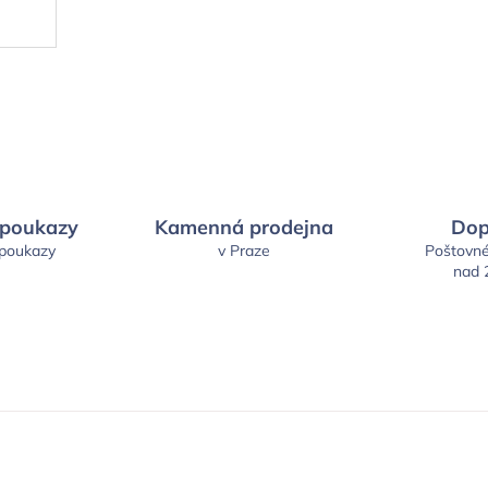
 poukazy
Kamenná prodejna
Dop
 poukazy
v Praze
Poštovn
nad 