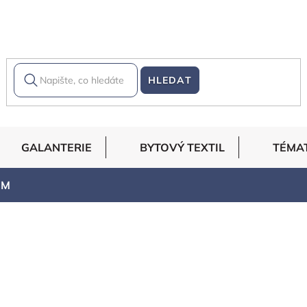
HLEDAT
GALANTERIE
BYTOVÝ TEXTIL
TÉMA
EM
EM
vanější
Abecedně