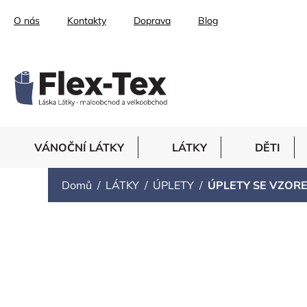
Přejít
O nás
Kontakty
Doprava
Blog
na
obsah
VÁNOČNÍ LÁTKY
LÁTKY
DĚTI
Domů
LÁTKY
ÚPLETY
ÚPLETY SE VZOR
ÚPLETY SE VZOR
Ř
Doporučujeme
Nejlevnější
Nejdražší
Nejprodá
a