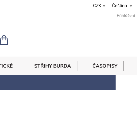
CZK
Čeština
Přihlášení
NÁKUPNÍ
KOŠÍK
TICKÉ
STŘIHY BURDA
ČASOPISY
90
položek celkem