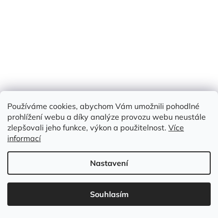
269 KČ
–40 %
PRUŽNÝ VISKÓZOVÝ ÚPLET - AKVARELOVÉ KVĚTINY
Vyprodáno
(0,3 m)
Měrná
159 Kč / 1 m
Používáme cookies, abychom Vám umožnili pohodlné
159 Kč
cena:
/ m
prohlížení webu a díky analýze provozu webu neustále
zlepšovali jeho funkce, výkon a použitelnost.
Více
Detail
informací
viskóza 94%, elastan 6%
Nastavení
Kód:
MIU 015
Souhlasím