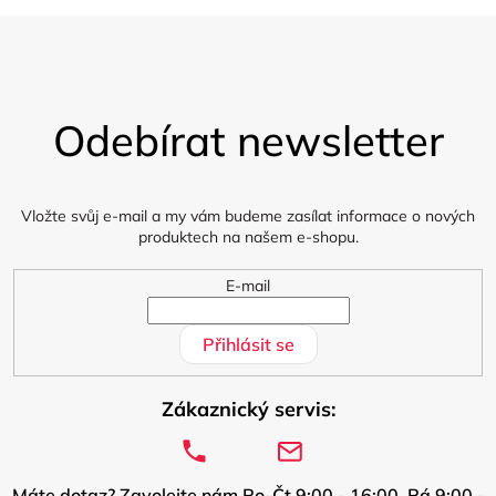
Z
á
Odebírat newsletter
p
a
t
í
Vložte svůj e-mail a my vám budeme zasílat informace o nových
produktech na našem e-shopu.
E-mail
Přihlásit se
Zákaznický servis:
Máte dotaz? Zavolejte nám Po-Čt 9:00 - 16:00, Pá 9:00 -