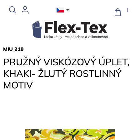
Přejít
na
NÁKUPNÍ
KOŠÍK
obsah
MIU 219
PRUŽNÝ VISKÓZOVÝ ÚPLET,
KHAKI- ŽLUTÝ ROSTLINNÝ
MOTIV