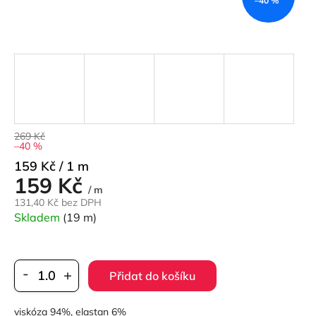
–40 %
269 Kč
–40 %
Měrná
159 Kč / 1 m
159 Kč
cena:
/ m
131,40 Kč bez DPH
Skladem
(19 m)
Přidat do košíku
viskóza 94%, elastan 6%