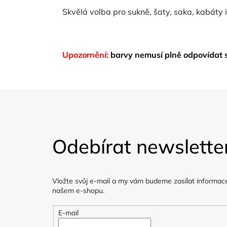
Skvělá volba pro sukně, šaty, saka, kabáty
Upozornění:
barvy nemusí plně odpovídat 
Z
á
Odebírat newslette
p
a
Vložte svůj e-mail a my vám budeme zasílat informac
t
našem e-shopu.
í
E-mail