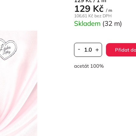
129 Kč / 1 m
129 Kč
cena:
/ m
106,61 Kč bez DPH
Skladem
(32 m)
Přidat do
acetát 100%