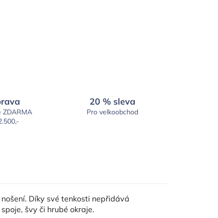
rava
20 % sleva
é ZDARMA
Pro velkoobchod
2.500,-
 nošení. Díky své tenkosti nepřidává
spoje, švy či hrubé okraje.