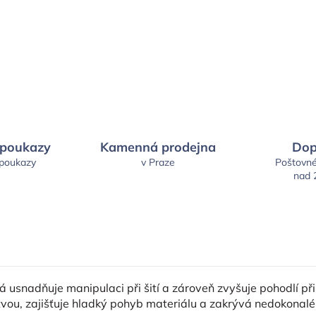
 poukazy
Kamenná prodejna
Dop
 poukazy
v Praze
Poštovn
nad 
usnadňuje manipulaci při šití a zároveň zvyšuje pohodlí při
vou, zajišťuje hladký pohyb materiálu a zakrývá nedokonalé 