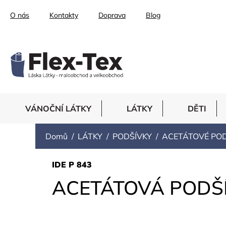
Přejít
O nás
Kontakty
Doprava
Blog
na
obsah
VÁNOČNÍ LÁTKY
LÁTKY
DĚTI
Domů
LÁTKY
PODŠÍVKY
ACETÁTOVÉ POD
IDE P 843
ACETÁTOVÁ PODŠ