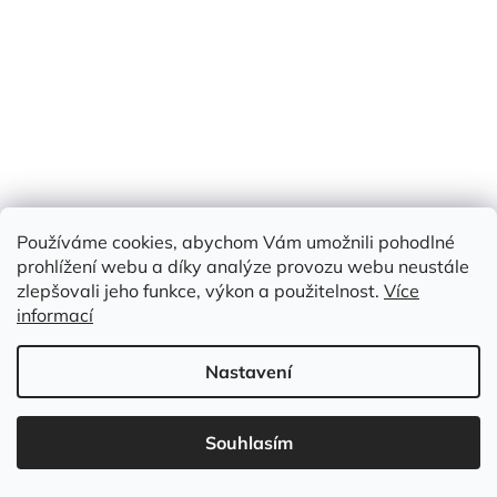
Používáme cookies, abychom Vám umožnili pohodlné
prohlížení webu a díky analýze provozu webu neustále
zlepšovali jeho funkce, výkon a použitelnost.
Více
ACETÁTOVÁ PODŠÍVKA, SVĚTLOUNCE MODRÁ
informací
Nastavení
Skladem
(>50 m)
Měrná
129 Kč / 1 m
Souhlasím
129 Kč
cena:
/ m