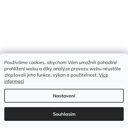
Používáme cookies, abychom Vám umožnili pohodlné
prohlížení webu a díky analýze provozu webu neustále
zlepšovali jeho funkce, výkon a použitelnost.
Více
ACETÁTOVÁ PODŠÍVKA, SVĚTLOUNCE ORANŽOVÁ
informací
Nastavení
Skladem
(>50 m)
Měrná
129 Kč / 1 m
Souhlasím
129 Kč
cena:
/ m