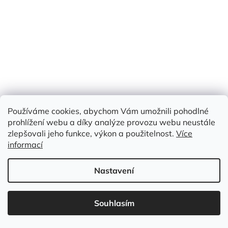
12 Kč
od
/ ks
Detail
Kód:
GZZ N 297 G
Používáme cookies, abychom Vám umožnili pohodlné
prohlížení webu a díky analýze provozu webu neustále
zlepšovali jeho funkce, výkon a použitelnost.
Více
informací
Nastavení
Souhlasím