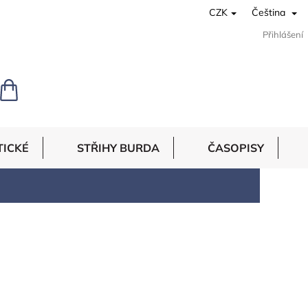
CZK
Čeština
Přihlášení
NÁKUPNÍ
KOŠÍK
TICKÉ
STŘIHY BURDA
ČASOPISY
16
položek celkem