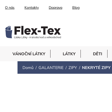
Přejít
O nás
Kontakty
Doprava
Blog
na
obsah
VÁNOČNÍ LÁTKY
LÁTKY
DĚTI
Domů
GALANTERIE
ZIPY
NEKRYTÉ ZIPY
NEKRYTÉ ZIPY
Ř
Doporučujeme
Nejlevnější
Nejdražší
Nejprodá
a