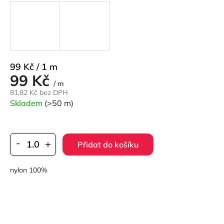
Měrná
99 Kč / 1 m
99 Kč
cena:
/ m
81,82 Kč bez DPH
Skladem
(>50 m)
Přidat do košíku
nylon 100%