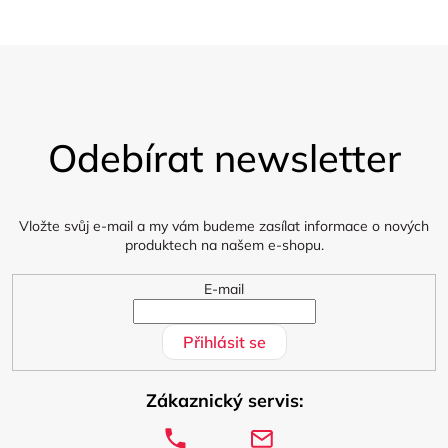
Z
á
Odebírat newsletter
p
a
t
í
Vložte svůj e-mail a my vám budeme zasílat informace o nových
produktech na našem e-shopu.
E-mail
Přihlásit se
Zákaznický servis: