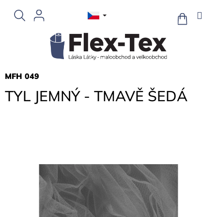
Přejít
na
NÁKUPNÍ
KOŠÍK
obsah
MFH 049
TYL JEMNÝ - TMAVĚ ŠEDÁ