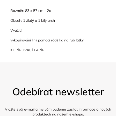
Rozměr: 83 x 57 cm - 2x
Obsah: 1 žlutý a 1 bílý arch
Využití:
vykopírování linií pomocí rádélka na rub látky
KOPÍROVACÍ PAPÍR
Z
á
Odebírat newsletter
p
a
t
í
Vložte svůj e-mail a my vám budeme zasílat informace o nových
produktech na našem e-shopu.