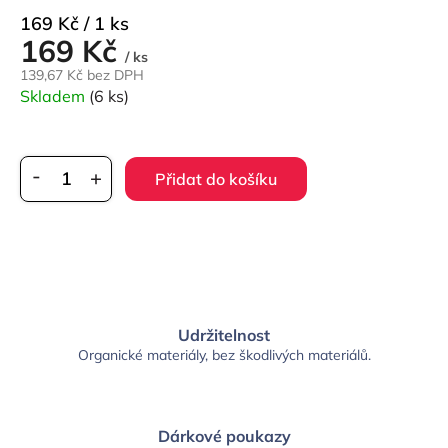
Měrná
169 Kč / 1 ks
169 Kč
cena:
/ ks
139,67 Kč bez DPH
Skladem
(6 ks)
Přidat do košíku
Udržitelnost
Organické materiály, bez škodlivých materiálů.
Dárkové poukazy