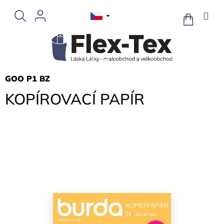
Přejít
na
NÁKUPNÍ
KOŠÍK
obsah
GOO P1 BZ
KOPÍROVACÍ PAPÍR