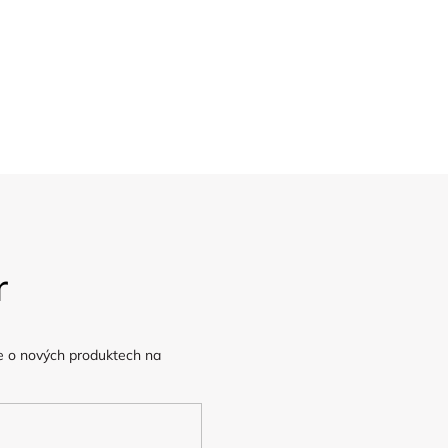
y
Kamenná prodejna
Doprava
v Praze
Poštovné ZDARMA
nad 2.500,-
r
e o nových produktech na