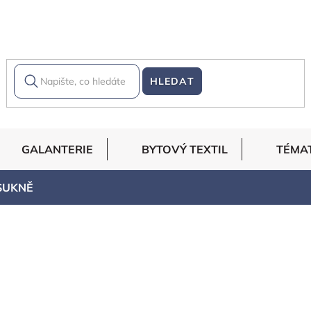
HLEDAT
GALANTERIE
BYTOVÝ TEXTIL
TÉMA
SUKNĚ
a, Angličtina, Nemčina, Italština, Dánština a Ruština.
řihy označeny štítkem SUPER EASY.