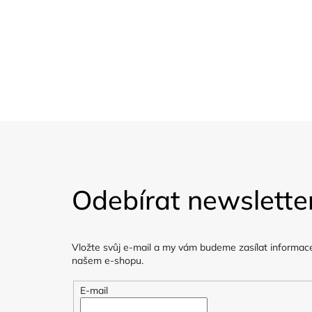
Udržitelnost
Dárkové poukaz
Organické materiály, bez
Dárkové poukazy
škodlivých materiálů.
Z
á
Odebírat newslette
p
a
Vložte svůj e-mail a my vám budeme zasílat informac
t
našem e-shopu.
í
E-mail