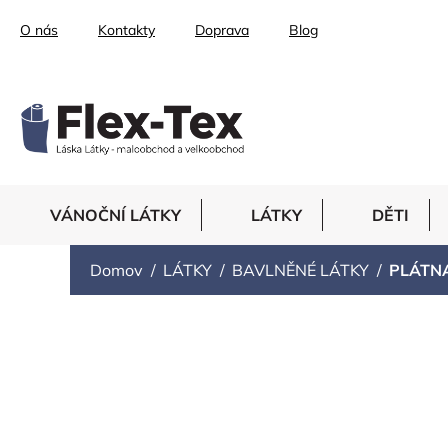
Prejsť
O nás
Kontakty
Doprava
Blog
na
obsah
VÁNOČNÍ LÁTKY
LÁTKY
DĚTI
Domov
LÁTKY
BAVLNĚNÉ LÁTKY
PLÁTN
PLÁTNA SE VZOR
HVĚZDIČKY