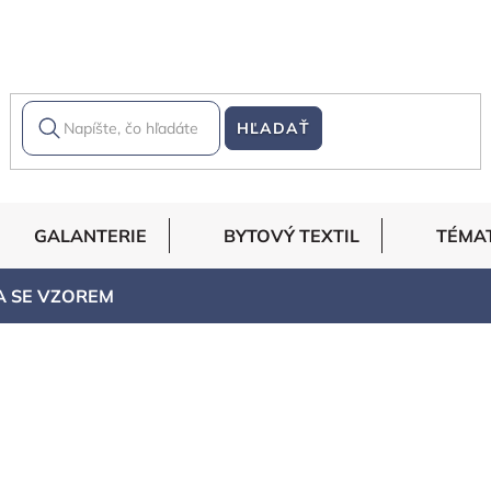
HĽADAŤ
GALANTERIE
BYTOVÝ TEXTIL
TÉMA
A SE VZOREM
EM
KANAFASY - KOSTKA,
PROUŽKY
KÁRO