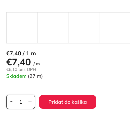
Jednotková
€7,40 / 1 m
€7,40
cena:
/ m
€6,10 bez DPH
Skladem
(27 m)
Pridať do košíka