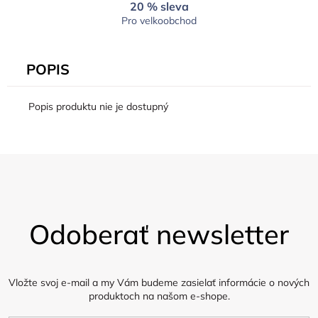
20 % sleva
Pro velkoobchod
POPIS
Popis produktu nie je dostupný
Z
á
Odoberať newsletter
p
ä
t
i
Vložte svoj e-mail a my Vám budeme zasielať informácie o nových
produktoch na našom e-shope.
e