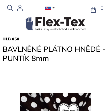
Prejsť
na
NÁKUPN
KOŠÍK
obsah
HLB 050
BAVLNĚNÉ PLÁTNO HNĚDÉ -
PUNTÍK 8mm