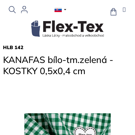
Prejsť
na
NÁKUPN
KOŠÍK
obsah
HLB 142
KANAFAS bílo-tm.zelená -
KOSTKY 0,5x0,4 cm