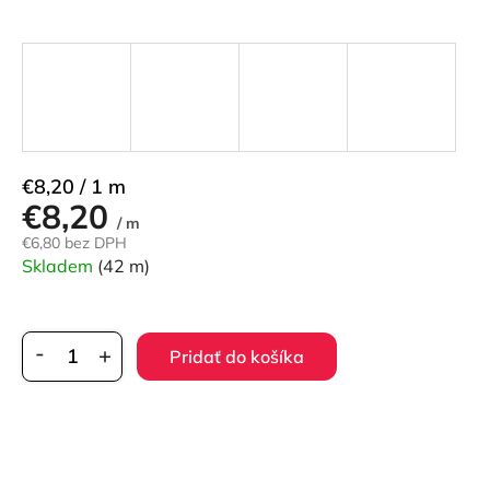
Jednotková
€8,20 / 1 m
€8,20
cena:
/ m
€6,80 bez DPH
Skladem
(42 m)
Pridať do košíka