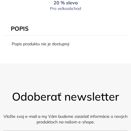
20 % sleva
Pro velkoobchod
POPIS
Popis produktu nie je dostupný
Z
á
Odoberať newsletter
p
ä
t
i
Vložte svoj e-mail a my Vám budeme zasielať informácie o nových
produktoch na našom e-shope.
e