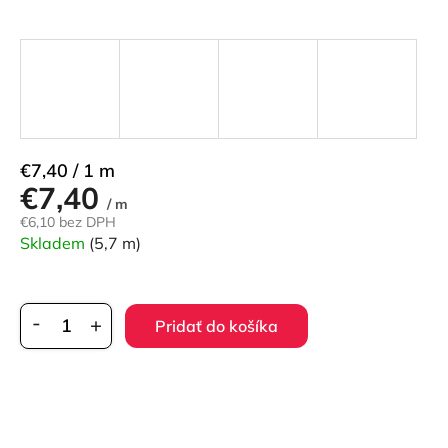
Jednotková
€7,40 / 1 m
€7,40
cena:
/ m
€6,10 bez DPH
Skladem
(5,7 m)
Pridať do košíka