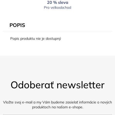
20 % sleva
Pro velkoobchod
POPIS
Popis produktu nie je dostupný
Z
á
Odoberať newsletter
p
ä
t
i
Vložte svoj e-mail a my Vám budeme zasielať informácie o nových
produktoch na našom e-shope.
e