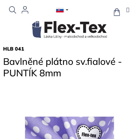
Prejsť
na
NÁKUPN
KOŠÍK
obsah
HLB 041
Bavlněné plátno sv.fialové -
PUNTÍK 8mm