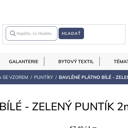
HĽADAŤ
GALANTERIE
BYTOVÝ TEXTIL
TÉMA
A SE VZOREM
PUNTÍKY
BAVLĚNÉ PLÁTNO BÍLÉ - ZEL
BÍLÉ - ZELENÝ PUNTÍK 
Jednotková