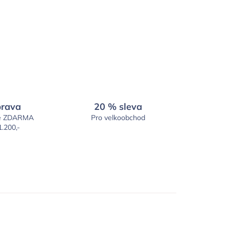
rava
20 % sleva
é ZDARMA
Pro velkoobchod
1.200,-