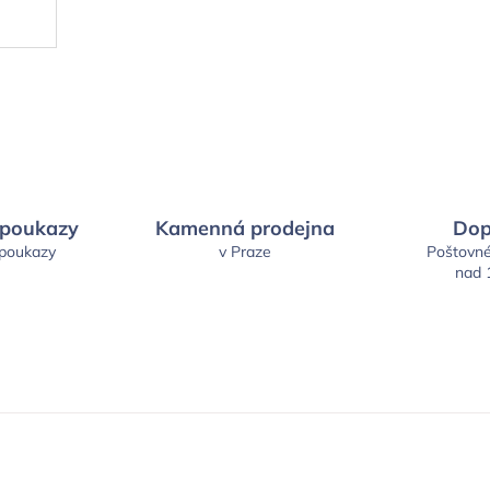
 poukazy
Kamenná prodejna
Dop
 poukazy
v Praze
Poštovn
nad 