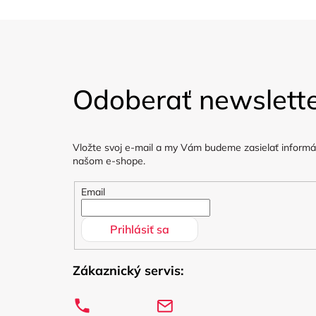
Z
á
Odoberať newslett
p
ä
Vložte svoj e-mail a my Vám budeme zasielať informá
t
našom e-shope.
i
Email
e
Prihlásiť sa
Zákaznický servis: