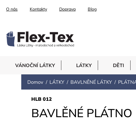
Prejsť
O nás
Kontakty
Doprava
Blog
na
obsah
VÁNOČNÍ LÁTKY
LÁTKY
DĚTI
Domov
LÁTKY
BAVLNĚNÉ LÁTKY
PLÁTN
HLB 012
BAVLĚNÉ PLÁTNO 