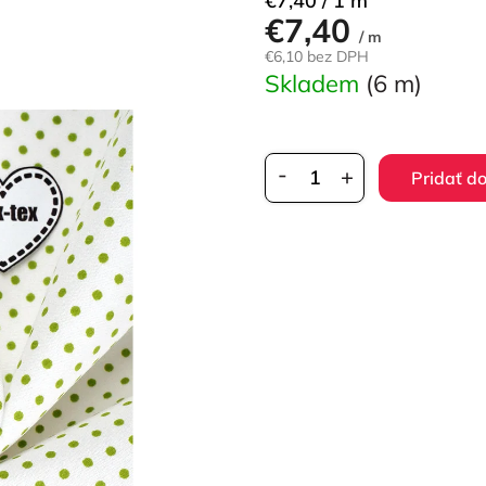
€7,40 / 1 m
€7,40
cena:
/ m
€6,10 bez DPH
Skladem
(6 m)
Pridať d