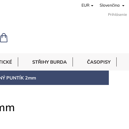
EUR
Slovenčina
Prihlásenie
NÁKUPNÝ
KOŠÍK
TICKÉ
STŘIHY BURDA
ČASOPISY
ENÝ PUNTÍK 2mm
2mm