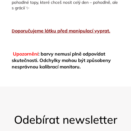
pohodlné topy, které chceš nosit celý den – pohodlně, ale
s grácií ✨
oporučujeme látku před manipulací vyprat.
D
Upozornění
: barvy nemusí plně odpovídat
skutečnosti. Odchylky mohou být způsobeny
nesprávnou kalibrací monitoru.
Z
á
Odebírat newsletter
p
a