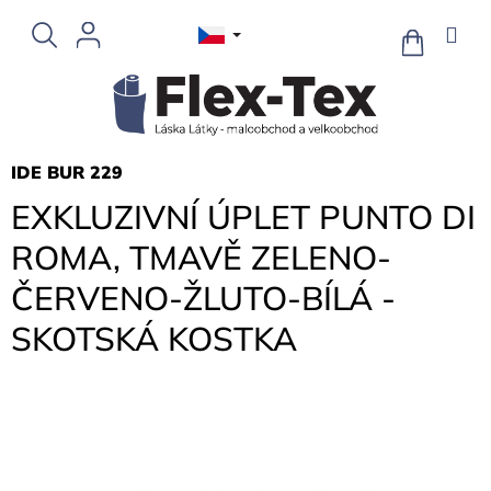
Přejít
na
NÁKUPNÍ
KOŠÍK
obsah
IDE BUR 229
EXKLUZIVNÍ ÚPLET PUNTO DI
ROMA, TMAVĚ ZELENO-
ČERVENO-ŽLUTO-BÍLÁ -
SKOTSKÁ KOSTKA