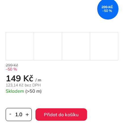
299 KČ
–50 %
299 Kč
–50 %
149 Kč
Měrná
/ m
cena:
123,14 Kč bez DPH
Skladem
(>50 m)
Přidat do košíku